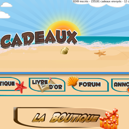
8249 inscrits - 155191 cadeaux envoyés - 12 