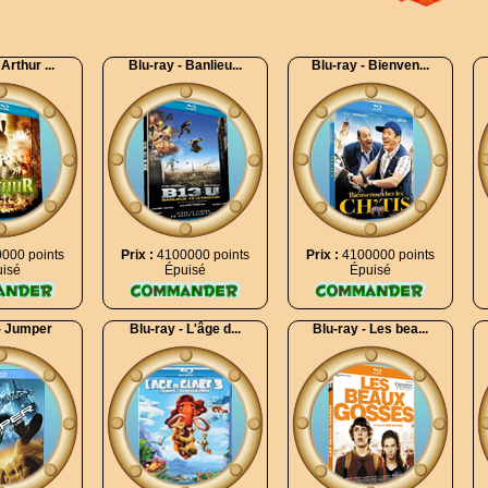
Arthur ...
Blu-ray - Banlieu...
Blu-ray - Bienven...
000 points
Prix :
4100000 points
Prix :
4100000 points
isé
Épuisé
Épuisé
- Jumper
Blu-ray - L'âge d...
Blu-ray - Les bea...