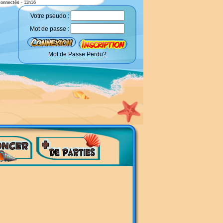
connectés - 11h16
Votre pseudo :
Mot de passe :
Mot de Passe Perdu?