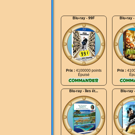
Blu-ray - 99F
Blu-ray - 
Prix :
4100000 points
Prix :
4100
Épuisé
Épu
Blu-ray - Îles ét...
Blu-ray 