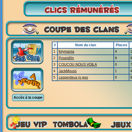
#
Nom du clan
Places
1
folymania
4
2
Poseid0n
9
3
COUCOU NOUS VOILA
0
4
JackMouss
1
5
casperdeux js goo
0
Accès à la coupe