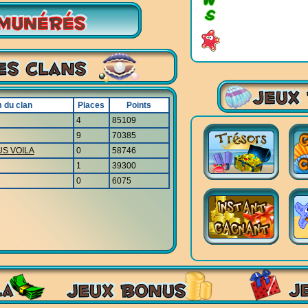
 du clan
Places
Points
4
85109
9
70385
S VOILA
0
58746
1
39300
0
6075