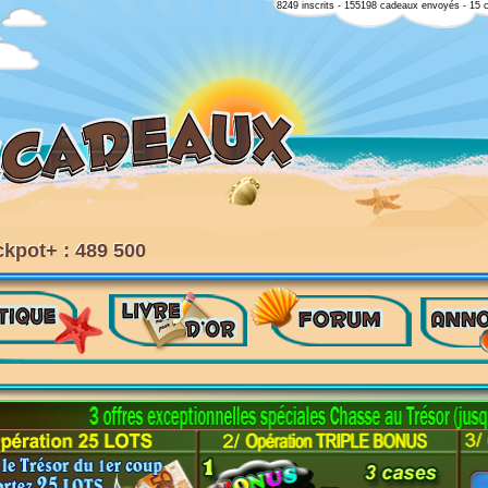
8249 inscrits - 155198 cadeaux envoyés - 15 
ckpot+ : 489 500