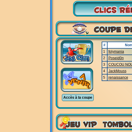
#
Nom
1
folymania
2
Poseid0n
3
COUCOU NOU
4
JackMouss
5
renaissance
Accès à la coupe