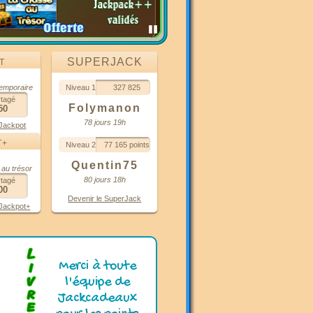
SUPERJACK
T
Temporaire
Niveau 1
327 825
rtagé
points
Folymanon
50
78 jours 19h
Jackpot
T+
Niveau 2
77 165 points
Quentin75
au trésor
80 jours 18h
rtagé
00
Devenir le SuperJack
Jackpot+
Merci à toute
l'équipe de
Jackcadeaux