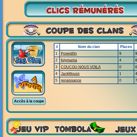
#
Nom du clan
Places
1
Poseid0n
9
2
folymania
4
3
COUCOU NOUS VOILA
0
4
JackMouss
1
5
renaissance
0
Accès à la coupe