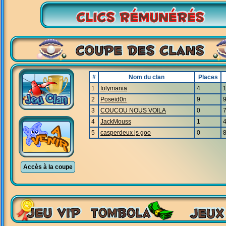
#
Nom du clan
Places
1
folymania
4
2
Poseid0n
9
3
COUCOU NOUS VOILA
0
4
JackMouss
1
5
casperdeux js goo
0
Accès à la coupe