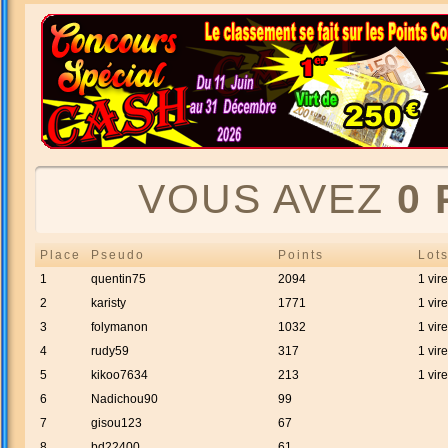
VOUS AVEZ
0 
Place
Pseudo
Points
Lot
1
quentin75
2094
1 vir
2
karisty
1771
1 vir
3
folymanon
1032
1 vir
4
rudy59
317
1 vir
5
kikoo7634
213
1 vir
6
Nadichou90
99
7
gisou123
67
8
bd22400
61