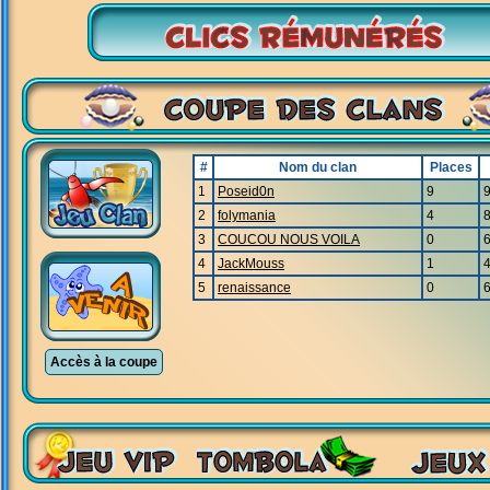
#
Nom du clan
Places
1
Poseid0n
9
2
folymania
4
3
COUCOU NOUS VOILA
0
4
JackMouss
1
5
renaissance
0
Accès à la coupe