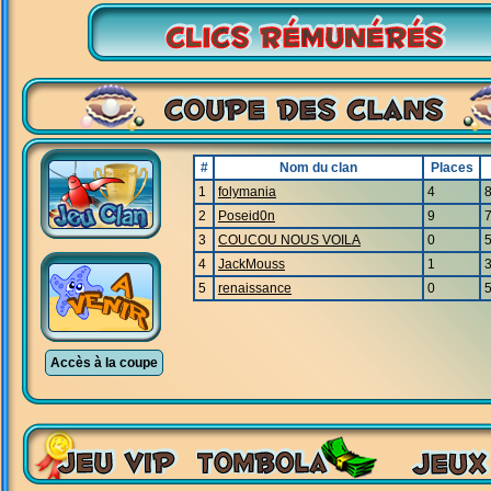
#
Nom du clan
Places
1
folymania
4
2
Poseid0n
9
3
COUCOU NOUS VOILA
0
4
JackMouss
1
5
renaissance
0
Accès à la coupe