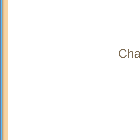
Sélection
Cha
Numéro supplémentaire
Acheter