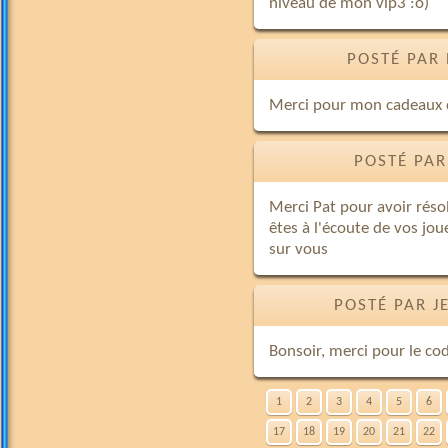
niveau de mon vip3 :o)
POSTÉ PAR 
Merci pour mon cadeaux d
POSTÉ PAR
Merci Pat pour avoir rés
êtes à l'écoute de vos jo
sur vous
POSTÉ PAR J
Bonsoir, merci pour le cod
1
2
3
4
5
6
17
18
19
20
21
22