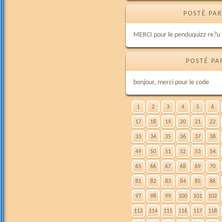
POSTÉ PAR
MERCI pour le penduquizz re?u
POSTÉ PA
bonjour, merci pour le code
1
2
3
4
5
6
17
18
19
20
21
22
33
34
35
36
37
38
49
50
51
52
53
54
65
66
67
68
69
70
81
82
83
84
85
86
97
98
99
100
101
102
113
114
115
116
117
118