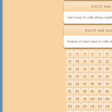
POSTÉ PAR
merci pour le code whaaa rapid
POSTÉ PAR DA
bonjour et merci pour le code r
1
2
3
4
5
6
17
18
19
20
21
22
33
34
35
36
37
38
49
50
51
52
53
54
65
66
67
68
69
70
81
82
83
84
85
86
97
98
99
100
101
102
113
114
115
116
117
118