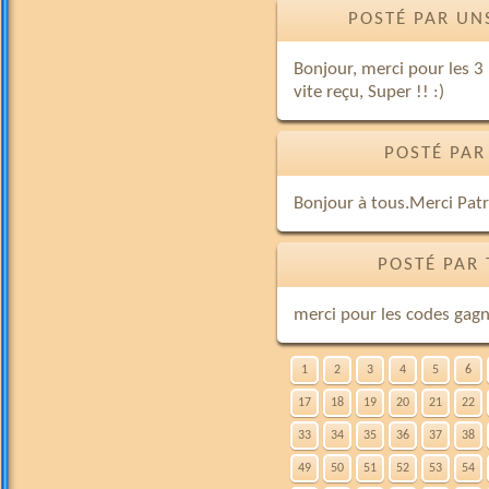
POSTÉ PAR UN
Bonjour, merci pour les 3 m
vite reçu, Super !! :)
POSTÉ PAR
Bonjour à tous.Merci Patri
POSTÉ PAR 
merci pour les codes gagné
1
2
3
4
5
6
17
18
19
20
21
22
33
34
35
36
37
38
49
50
51
52
53
54