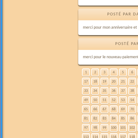
POSTÉ PAR D
merci pour mon anniversaire et 
POSTÉ PA
merci pour le nouveau paiement 
1
2
3
4
5
6
17
18
19
20
21
22
33
34
35
36
37
38
49
50
51
52
53
54
65
66
67
68
69
70
81
82
83
84
85
86
97
98
99
100
101
102
113
114
115
116
117
118