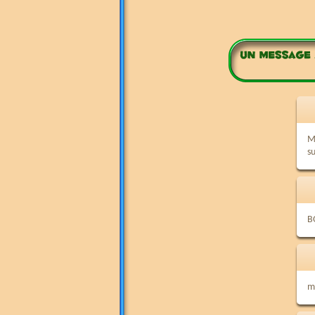
Me
su
B
m