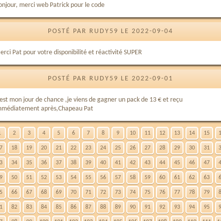
onjour, merci web Patrick pour le code
POSTÉ PAR RUDY59 LE 2022-09-04
erci Pat pour votre disponibilité et réactivité SUPER
POSTÉ PAR RUDY59 LE 2022-09-01
'est mon jour de chance ,je viens de gagner un pack de 13 € et reçu
mmédiatement après,Chapeau Pat
1
2
3
4
5
6
7
8
9
10
11
12
13
14
15
7
18
19
20
21
22
23
24
25
26
27
28
29
30
31
3
34
35
36
37
38
39
40
41
42
43
44
45
46
47
9
50
51
52
53
54
55
56
57
58
59
60
61
62
63
5
66
67
68
69
70
71
72
73
74
75
76
77
78
79
1
82
83
84
85
86
87
88
89
90
91
92
93
94
95