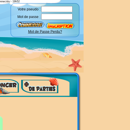
onnectés - 19h52
Votre pseudo :
Mot de passe :
Mot de Passe Perdu?