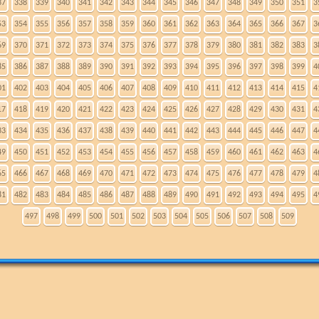
37
338
339
340
341
342
343
344
345
346
347
348
349
350
351
3
53
354
355
356
357
358
359
360
361
362
363
364
365
366
367
3
69
370
371
372
373
374
375
376
377
378
379
380
381
382
383
3
85
386
387
388
389
390
391
392
393
394
395
396
397
398
399
4
01
402
403
404
405
406
407
408
409
410
411
412
413
414
415
4
17
418
419
420
421
422
423
424
425
426
427
428
429
430
431
4
33
434
435
436
437
438
439
440
441
442
443
444
445
446
447
4
49
450
451
452
453
454
455
456
457
458
459
460
461
462
463
4
65
466
467
468
469
470
471
472
473
474
475
476
477
478
479
4
81
482
483
484
485
486
487
488
489
490
491
492
493
494
495
4
497
498
499
500
501
502
503
504
505
506
507
508
509