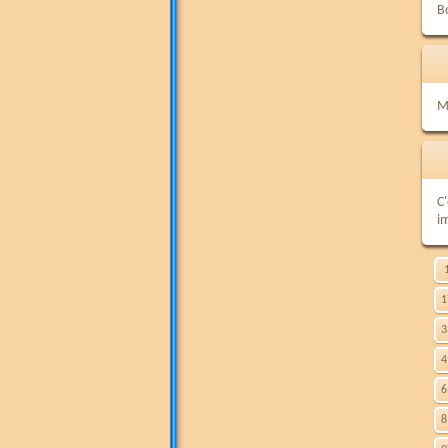
B
M
C
i
1
3
4
6
8