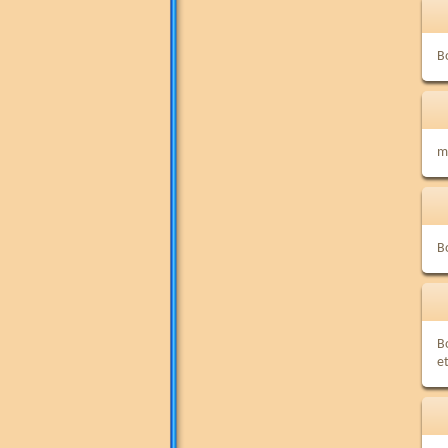
B
m
B
B
e