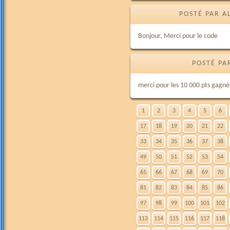
POSTÉ PAR A
Bonjour, Merci pour le code
POSTÉ PA
merci pour les 10 000 pts gagnés 
1
2
3
4
5
6
17
18
19
20
21
22
33
34
35
36
37
38
49
50
51
52
53
54
65
66
67
68
69
70
81
82
83
84
85
86
97
98
99
100
101
102
113
114
115
116
117
118