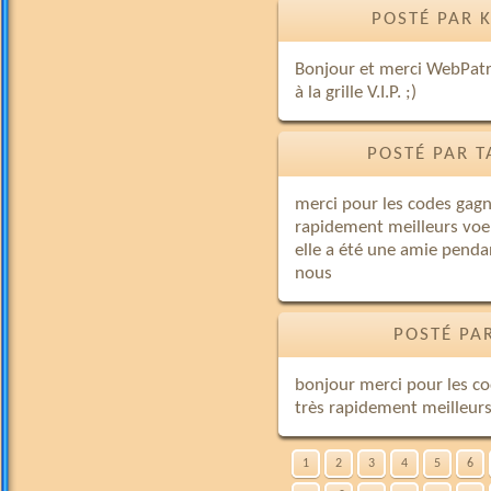
POSTÉ PAR 
Bonjour et merci WebPatri
à la grille V.I.P. ;)
POSTÉ PAR T
merci pour les codes gagn
rapidement meilleurs voe
elle a été une amie penda
nous
POSTÉ PA
bonjour merci pour les co
très rapidement meilleurs
1
2
3
4
5
6