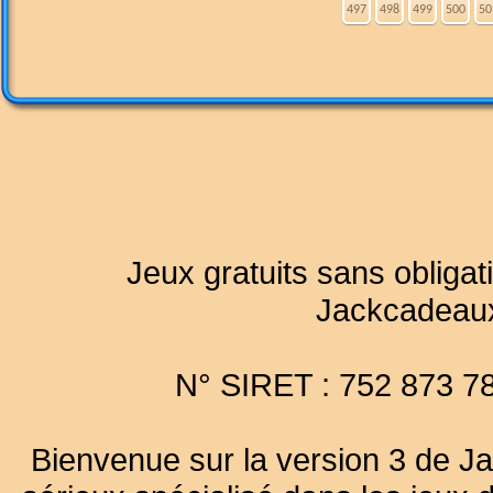
497
498
499
500
50
Jeux gratuits sans obligat
Jackcadeau
N° SIRET : 752 873 7
Bienvenue sur la version 3 de Ja