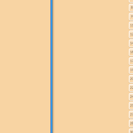
8
9
1
1
1
1
1
1
2
2
2
2
2
2
3