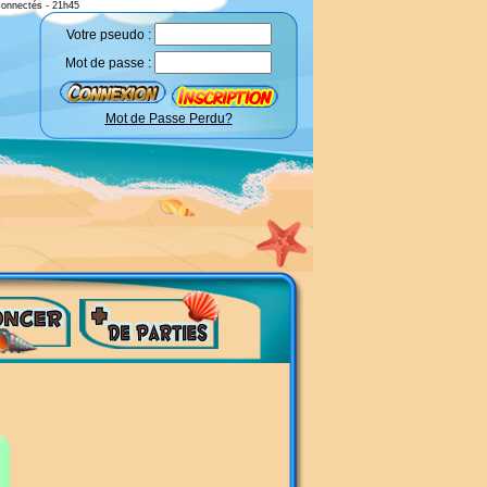
connectés - 21h45
Votre pseudo :
Mot de passe :
Mot de Passe Perdu?