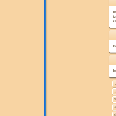
m
j
r
B
b
1
3
4
6