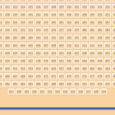
21
322
323
324
325
326
327
328
329
330
331
332
333
334
335
3
37
338
339
340
341
342
343
344
345
346
347
348
349
350
351
3
53
354
355
356
357
358
359
360
361
362
363
364
365
366
367
3
69
370
371
372
373
374
375
376
377
378
379
380
381
382
383
3
85
386
387
388
389
390
391
392
393
394
395
396
397
398
399
4
01
402
403
404
405
406
407
408
409
410
411
412
413
414
415
4
17
418
419
420
421
422
423
424
425
426
427
428
429
430
431
4
33
434
435
436
437
438
439
440
441
442
443
444
445
446
447
4
49
450
451
452
453
454
455
456
457
458
459
460
461
462
463
4
65
466
467
468
469
470
471
472
473
474
475
476
477
478
479
4
81
482
483
484
485
486
487
488
489
490
491
492
493
494
495
4
497
498
499
500
501
502
503
504
505
506
507
508
509