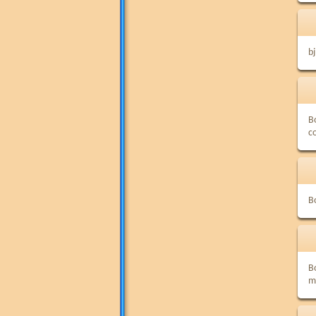
b
Bo
c
Bo
B
m