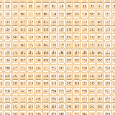
1
82
83
84
85
86
87
88
89
90
91
92
93
94
95
7
98
99
100
101
102
103
104
105
106
107
108
109
110
111
1
13
114
115
116
117
118
119
120
121
122
123
124
125
126
127
1
29
130
131
132
133
134
135
136
137
138
139
140
141
142
143
1
45
146
147
148
149
150
151
152
153
154
155
156
157
158
159
1
61
162
163
164
165
166
167
168
169
170
171
172
173
174
175
1
77
178
179
180
181
182
183
184
185
186
187
188
189
190
191
1
93
194
195
196
197
198
199
200
201
202
203
204
205
206
207
2
09
210
211
212
213
214
215
216
217
218
219
220
221
222
223
2
25
226
227
228
229
230
231
232
233
234
235
236
237
238
239
2
41
242
243
244
245
246
247
248
249
250
251
252
253
254
255
2
57
258
259
260
261
262
263
264
265
266
267
268
269
270
271
2
73
274
275
276
277
278
279
280
281
282
283
284
285
286
287
2
89
290
291
292
293
294
295
296
297
298
299
300
301
302
303
3
05
306
307
308
309
310
311
312
313
314
315
316
317
318
319
3