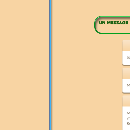
b
M
Me
v
R