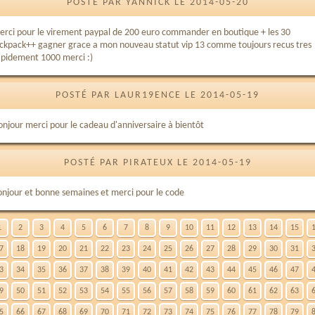
POSTÉ PAR YANNICK LE 2014-05-20
erci pour le virement paypal de 200 euro commander en boutique + les 30
ackpack++ gagner grace a mon nouveau statut vip 13 comme toujours recus tres
apidement 1000 merci :)
POSTÉ PAR LAUR19ENCE LE 2014-05-19
onjour merci pour le cadeau d'anniversaire à bientôt
POSTÉ PAR PIRATEUX LE 2014-05-19
onjour et bonne semaines et merci pour le code
1
2
3
4
5
6
7
8
9
10
11
12
13
14
15
7
18
19
20
21
22
23
24
25
26
27
28
29
30
31
3
34
35
36
37
38
39
40
41
42
43
44
45
46
47
9
50
51
52
53
54
55
56
57
58
59
60
61
62
63
5
66
67
68
69
70
71
72
73
74
75
76
77
78
79