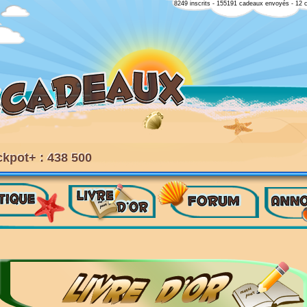
8249 inscrits - 155191 cadeaux envoyés - 12 
ckpot+ : 438 500