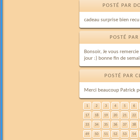
POSTÉ PAR D
cadeau surprise bien recu
POSTÉ PAR 
Bonsoir, Je vous remercie
jour :) bonne fin de semai
POSTÉ PAR C
Merci beaucoup Patrick po
1
2
3
4
5
6
17
18
19
20
21
22
33
34
35
36
37
38
49
50
51
52
53
54