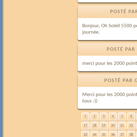
POSTÉ PA
Bonjour, Oh Soleil 5500 p
journée.
POSTÉ PAR
merci pour les 2000 points 
POSTÉ PAR 
Merci pour les 2000 point
tous :))
1
2
3
4
5
6
17
18
19
20
21
22
33
34
35
36
37
38