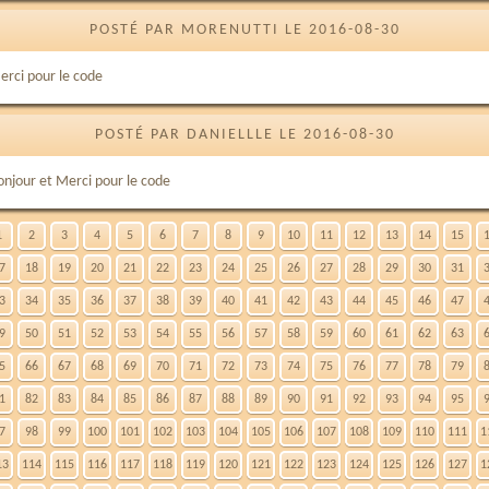
POSTÉ PAR MORENUTTI LE 2016-08-30
erci pour le code
POSTÉ PAR DANIELLLE LE 2016-08-30
onjour et Merci pour le code
1
2
3
4
5
6
7
8
9
10
11
12
13
14
15
7
18
19
20
21
22
23
24
25
26
27
28
29
30
31
3
34
35
36
37
38
39
40
41
42
43
44
45
46
47
9
50
51
52
53
54
55
56
57
58
59
60
61
62
63
5
66
67
68
69
70
71
72
73
74
75
76
77
78
79
1
82
83
84
85
86
87
88
89
90
91
92
93
94
95
7
98
99
100
101
102
103
104
105
106
107
108
109
110
111
1
13
114
115
116
117
118
119
120
121
122
123
124
125
126
127
1