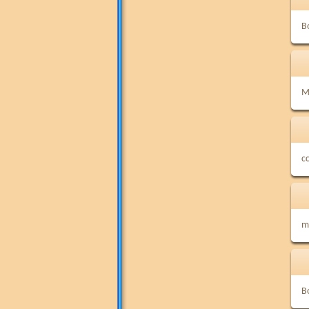
B
M
cc
m
B