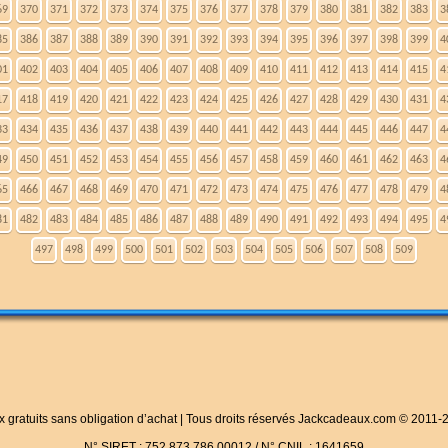
69
370
371
372
373
374
375
376
377
378
379
380
381
382
383
3
85
386
387
388
389
390
391
392
393
394
395
396
397
398
399
4
01
402
403
404
405
406
407
408
409
410
411
412
413
414
415
4
17
418
419
420
421
422
423
424
425
426
427
428
429
430
431
4
33
434
435
436
437
438
439
440
441
442
443
444
445
446
447
4
49
450
451
452
453
454
455
456
457
458
459
460
461
462
463
4
65
466
467
468
469
470
471
472
473
474
475
476
477
478
479
4
81
482
483
484
485
486
487
488
489
490
491
492
493
494
495
4
497
498
499
500
501
502
503
504
505
506
507
508
509
x gratuits sans obligation d’achat | Tous droits réservés Jackcadeaux.com © 2011-
N° SIRET : 752 873 786 00012 / N° CNIL : 1641659