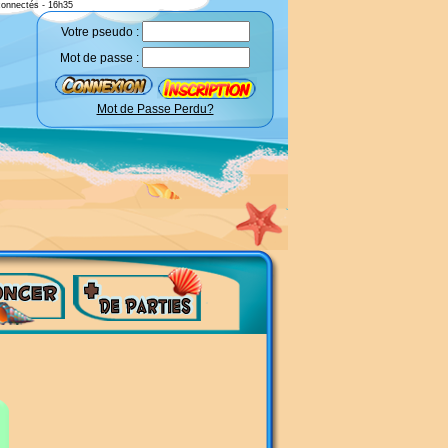
connectés - 16h35
Votre pseudo :
Mot de passe :
Mot de Passe Perdu?