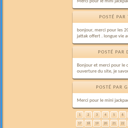
Merci pour le mini jackpa
POSTÉ PAR 
bonjour, merci pour les 2
jattak offert . longue vie a
POSTÉ PAR 
Bonjour et merci pour le 
ouverture du site, je savo
POSTÉ PAR G
Merci pour le mini jackp
1
2
3
4
5
6
17
18
19
20
21
22