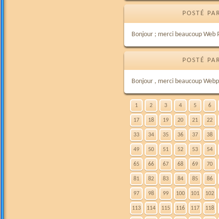
POSTÉ PA
Bonjour ; merci beaucoup Web Pa
POSTÉ PA
Bonjour , merci beaucoup Webpat
1
2
3
4
5
6
17
18
19
20
21
22
33
34
35
36
37
38
49
50
51
52
53
54
65
66
67
68
69
70
81
82
83
84
85
86
97
98
99
100
101
102
113
114
115
116
117
118