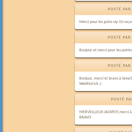
POSTÉ PAR
Merci pour les gains vip 10 reç
POSTÉ PAR
Bonjour et merci pour les points
POSTÉ PAR
Bonjour, merci et bravo à SexyC
WebPatrick ;)
POSTÉ PA
MERVEILLEUX JACKPOT,merci,la p
BRAVO