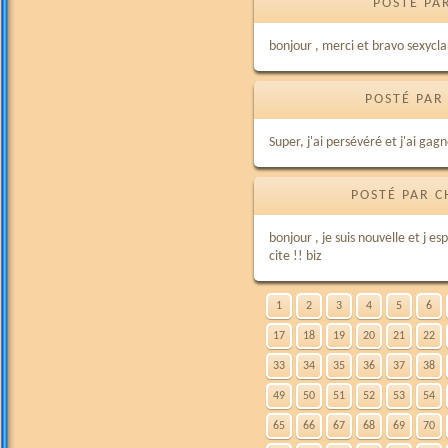
POSTÉ PA
bonjour , merci et bravo sexyclar
POSTÉ PAR
Super, j'ai persévéré et j'ai gag
POSTÉ PAR C
bonjour , je suis nouvelle et j 
cite !! biz
1
2
3
4
5
6
17
18
19
20
21
22
33
34
35
36
37
38
49
50
51
52
53
54
65
66
67
68
69
70