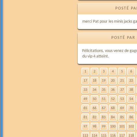
POSTÉ PA
merci Pat pour les minis jacks ga
POSTÉ PAR
Félicitations, vous venez de gag
du vip 4 atteint.
1
2
3
4
5
6
17
18
19
20
21
22
33
34
35
36
37
38
49
50
51
52
53
54
65
66
67
68
69
70
81
82
83
84
85
86
97
98
99
100
101
102
113
114
115
116
117
118