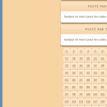
POSTÉ PAR
bonjour et merci pour les codes
POSTÉ PAR 
bonjour et merci pour les codes
1
2
3
4
5
6
17
18
19
20
21
22
33
34
35
36
37
38
49
50
51
52
53
54
65
66
67
68
69
70
81
82
83
84
85
86
97
98
99
100
101
102
113
114
115
116
117
118