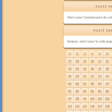
POSTÉ P
Merci pour l'anniversaire de co
POSTÉ PA
bonjour, merci pour le code gag
1
2
3
4
5
6
17
18
19
20
21
22
33
34
35
36
37
38
49
50
51
52
53
54
65
66
67
68
69
70
81
82
83
84
85
86
97
98
99
100
101
102
113
114
115
116
117
118