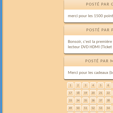
POSTÉ PAR 
merci pour les 1500 point
POSTÉ PAR 
Bonsoir, c'est la première
lecteur DVD HDMI (Ticket
POSTÉ PAR 
Merci pour les cadeaux (b
1
2
3
4
5
6
17
18
19
20
21
22
33
34
35
36
37
38
49
50
51
52
53
54