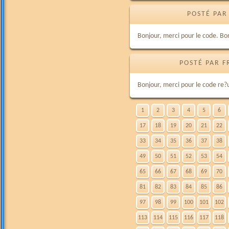
POSTÉ PAR
Bonjour, merci pour le code. B
POSTÉ PAR F
Bonjour, merci pour le code re?
1
2
3
4
5
6
17
18
19
20
21
22
33
34
35
36
37
38
49
50
51
52
53
54
65
66
67
68
69
70
81
82
83
84
85
86
97
98
99
100
101
102
113
114
115
116
117
118