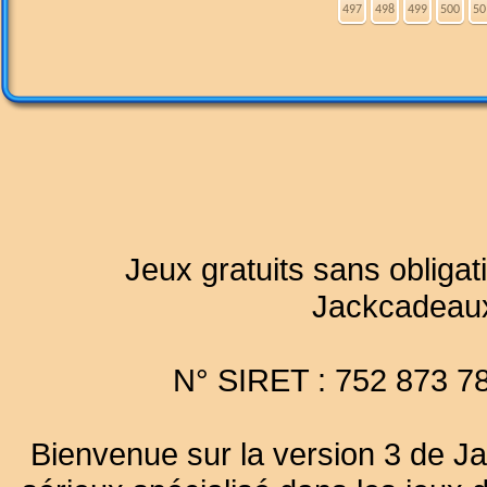
497
498
499
500
50
Jeux gratuits sans obligat
Jackcadeau
N° SIRET : 752 873 7
Bienvenue sur la version 3 de Ja