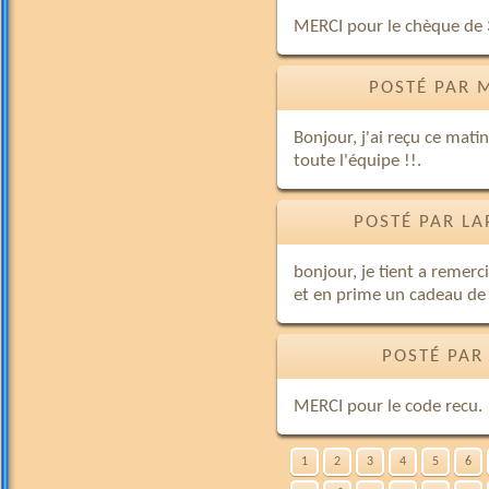
MERCI pour le chèque de 
POSTÉ PAR 
Bonjour, j'ai reçu ce mati
toute l'équipe !!.
POSTÉ PAR LA
bonjour, je tient a remerc
et en prime un cadeau de f
POSTÉ PAR
MERCI pour le code recu.
1
2
3
4
5
6