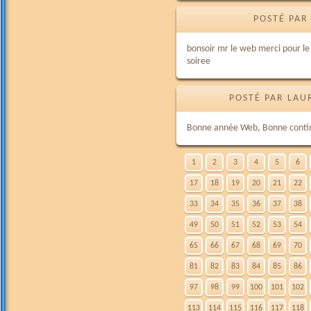
POSTÉ PAR
bonsoir mr le web merci pour le
soiree
POSTÉ PAR LAU
Bonne année Web, Bonne conti
1
2
3
4
5
6
17
18
19
20
21
22
33
34
35
36
37
38
49
50
51
52
53
54
65
66
67
68
69
70
81
82
83
84
85
86
97
98
99
100
101
102
113
114
115
116
117
118