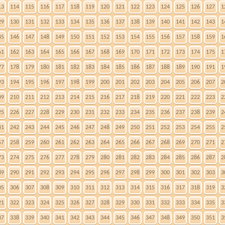
13
114
115
116
117
118
119
120
121
122
123
124
125
126
127
1
29
130
131
132
133
134
135
136
137
138
139
140
141
142
143
1
45
146
147
148
149
150
151
152
153
154
155
156
157
158
159
1
61
162
163
164
165
166
167
168
169
170
171
172
173
174
175
1
77
178
179
180
181
182
183
184
185
186
187
188
189
190
191
1
93
194
195
196
197
198
199
200
201
202
203
204
205
206
207
2
09
210
211
212
213
214
215
216
217
218
219
220
221
222
223
2
25
226
227
228
229
230
231
232
233
234
235
236
237
238
239
2
41
242
243
244
245
246
247
248
249
250
251
252
253
254
255
2
57
258
259
260
261
262
263
264
265
266
267
268
269
270
271
2
73
274
275
276
277
278
279
280
281
282
283
284
285
286
287
2
89
290
291
292
293
294
295
296
297
298
299
300
301
302
303
3
05
306
307
308
309
310
311
312
313
314
315
316
317
318
319
3
21
322
323
324
325
326
327
328
329
330
331
332
333
334
335
3
37
338
339
340
341
342
343
344
345
346
347
348
349
350
351
3