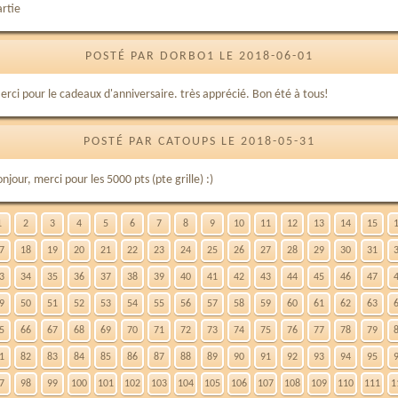
artie
POSTÉ PAR DORBO1 LE 2018-06-01
erci pour le cadeaux d'anniversaire. très apprécié. Bon été à tous!
POSTÉ PAR CATOUPS LE 2018-05-31
njour, merci pour les 5000 pts (pte grille) :)
1
2
3
4
5
6
7
8
9
10
11
12
13
14
15
7
18
19
20
21
22
23
24
25
26
27
28
29
30
31
3
34
35
36
37
38
39
40
41
42
43
44
45
46
47
9
50
51
52
53
54
55
56
57
58
59
60
61
62
63
5
66
67
68
69
70
71
72
73
74
75
76
77
78
79
1
82
83
84
85
86
87
88
89
90
91
92
93
94
95
7
98
99
100
101
102
103
104
105
106
107
108
109
110
111
1