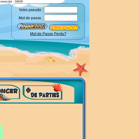
connectés - 04h09
Votre pseudo :
Mot de passe :
Mot de Passe Perdu?