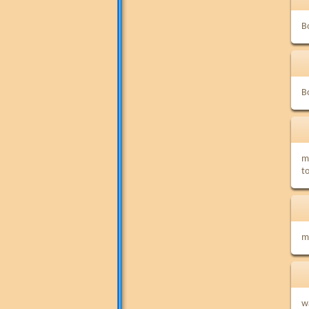
B
B
m
to
m
w