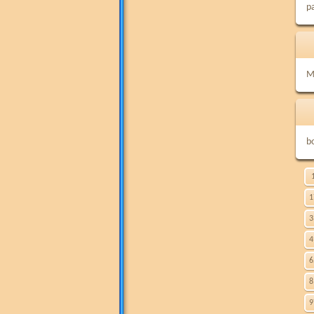
p
M
bo
1
3
4
6
8
9