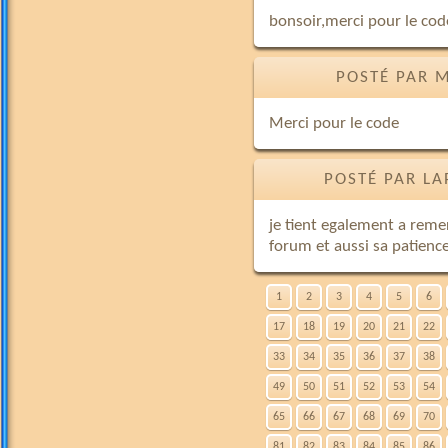
bonsoir,merci pour le cod
POSTÉ PAR M
Merci pour le code
POSTÉ PAR LA
je tient egalement a reme
forum et aussi sa patien
1
2
3
4
5
6
17
18
19
20
21
22
33
34
35
36
37
38
49
50
51
52
53
54
65
66
67
68
69
70
81
82
83
84
85
86