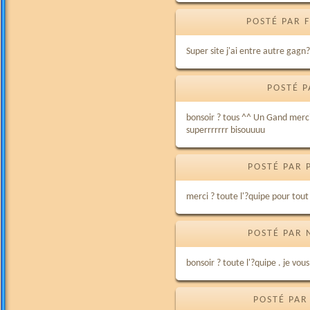
POSTÉ PAR 
Super site j'ai entre autre gagn?
POSTÉ P
bonsoir ? tous ^^ Un Gand merci 
superrrrrrr bisouuuu
POSTÉ PAR 
merci ? toute l'?quipe pour tou
POSTÉ PAR 
bonsoir ? toute l'?quipe . je vou
POSTÉ PAR