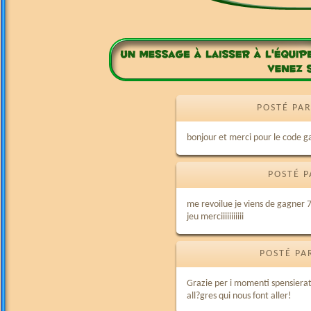
POSTÉ PAR
bonjour et merci pour le code ga
POSTÉ P
me revoilue je viens de gagner 7
jeu merciiiiiiiiiii
POSTÉ PA
Grazie per i momenti spensierat
all?gres qui nous font aller!