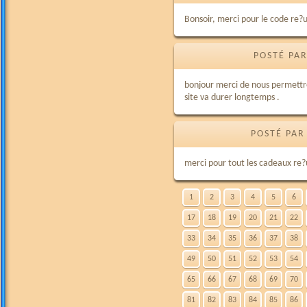
Bonsoir, merci pour le code re?
POSTÉ PAR
bonjour merci de nous permettre
site va durer longtemps .
POSTÉ PAR
merci pour tout les cadeaux re?
1
2
3
4
5
6
17
18
19
20
21
22
33
34
35
36
37
38
49
50
51
52
53
54
65
66
67
68
69
70
81
82
83
84
85
86