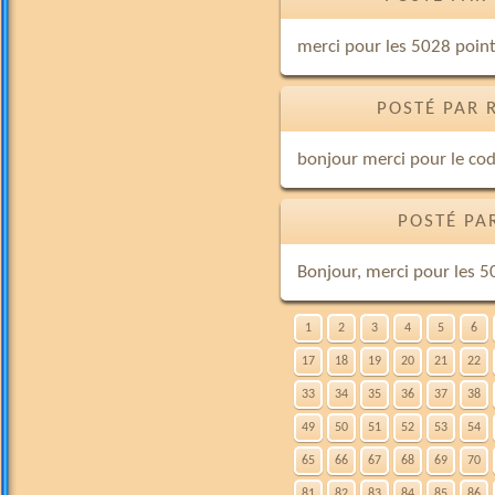
merci pour les 5028 poin
POSTÉ PAR 
bonjour merci pour le cod
POSTÉ PA
Bonjour, merci pour les 500
1
2
3
4
5
6
17
18
19
20
21
22
33
34
35
36
37
38
49
50
51
52
53
54
65
66
67
68
69
70
81
82
83
84
85
86