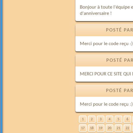
Bonjour à toute l'équipe
d'anniversaire !
POSTÉ PAR
Merci pour le code reçu :)
POSTÉ PAR
MERCI POUR CE SITE QUI
POSTÉ PAR
Merci pour le code reçu :)
1
2
3
4
5
6
17
18
19
20
21
22