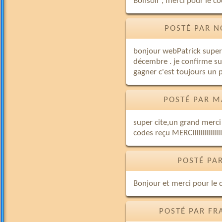
Bonsoir , merci pour le c
POSTÉ PAR N
bonjour webPatrick super 
décembre . je confirme sup
gagner c'est toujours un p
POSTÉ PAR M
super cite,un grand merci
codes reçu MERCIIIIIIIIIIIIIII
POSTÉ PAR
Bonjour et merci pour le 
POSTÉ PAR FR