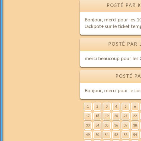
POSTÉ PAR 
Bonjour, merci pour les 10
Jackpot+ sur le ticket temp
POSTÉ PAR 
merci beaucoup pour les 
POSTÉ PA
Bonjour, merci pour le co
1
2
3
4
5
6
17
18
19
20
21
22
33
34
35
36
37
38
49
50
51
52
53
54