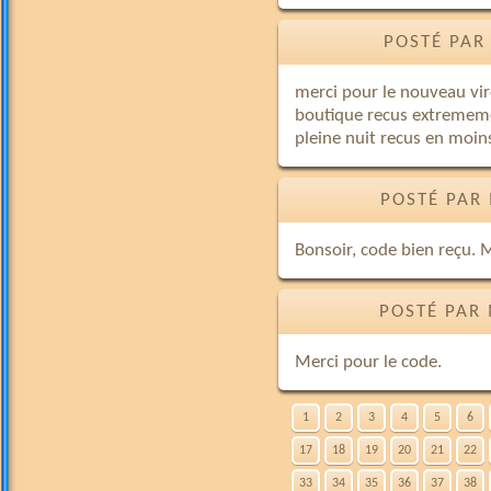
POSTÉ PAR
merci pour le nouveau v
boutique recus extremem
pleine nuit recus en moi
POSTÉ PAR 
Bonsoir, code bien reçu.
POSTÉ PAR 
Merci pour le code.
1
2
3
4
5
6
17
18
19
20
21
22
33
34
35
36
37
38