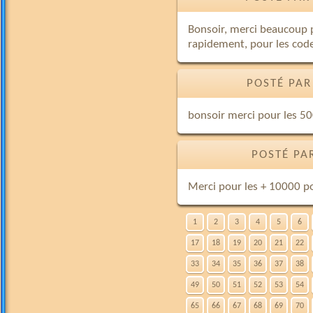
Bonsoir, merci beaucoup p
rapidement, pour les codes
POSTÉ PAR
bonsoir merci pour les 50
POSTÉ PA
Merci pour les + 10000 po
1
2
3
4
5
6
17
18
19
20
21
22
33
34
35
36
37
38
49
50
51
52
53
54
65
66
67
68
69
70