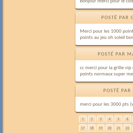
Bonjour merci pour le co
POSTÉ PAR 
Merci pour les 1000 point
points au jeu oh soleil bo
POSTÉ PAR M
cc merci pour la grille vi
points normaux super me
POSTÉ PAR
merci pour les 3000 pts (v
1
2
3
4
5
6
17
18
19
20
21
22