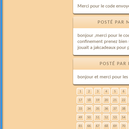
Merci pour le code envoyé
POSTÉ PAR 
bonjour ,merci pour le co
confinement prenez bien s
jouait a jakcadeaux pour 
POSTÉ PAR 
bonjour et merci pour les
1
2
3
4
5
6
17
18
19
20
21
22
33
34
35
36
37
38
49
50
51
52
53
54
65
66
67
68
69
70