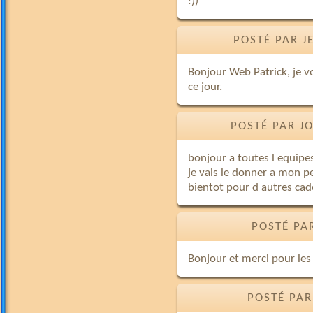
:))
POSTÉ PAR J
Bonjour Web Patrick, je v
ce jour.
POSTÉ PAR J
bonjour a toutes l equipes
je vais le donner a mon pet
bientot pour d autres c
POSTÉ PA
Bonjour et merci pour les
POSTÉ PAR