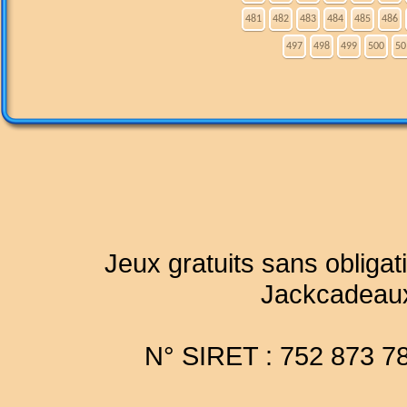
481
482
483
484
485
486
497
498
499
500
50
Jeux gratuits sans obligat
Jackcadeau
N° SIRET : 752 873 7