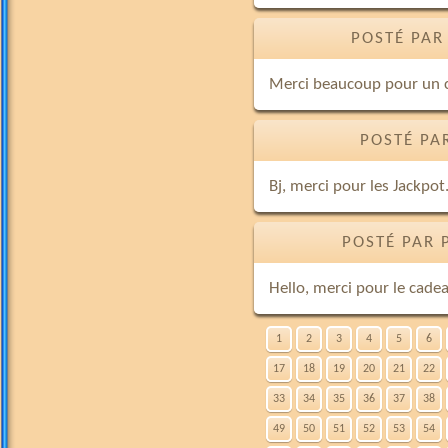
POSTÉ PAR
Merci beaucoup pour un c
POSTÉ PA
Bj, merci pour les Jackpot
POSTÉ PAR 
Hello, merci pour le cade
1
2
3
4
5
6
17
18
19
20
21
22
33
34
35
36
37
38
49
50
51
52
53
54