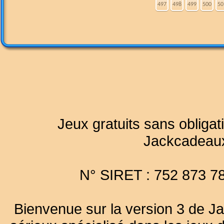
497
498
499
500
50
Jeux gratuits sans obligat
Jackcadeau
N° SIRET : 752 873 7
Bienvenue sur la version 3 de Ja