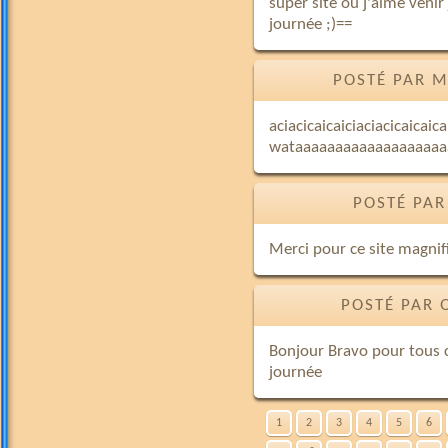
super site ou j'aime veni
journée ;)==
POSTÉ PAR M
aciacicaicaiciaciacicaica
wataaaaaaaaaaaaaaaaaaa
POSTÉ PAR
Merci pour ce site magnif
POSTÉ PAR 
Bonjour Bravo pour tous c
journée
1
2
3
4
5
6