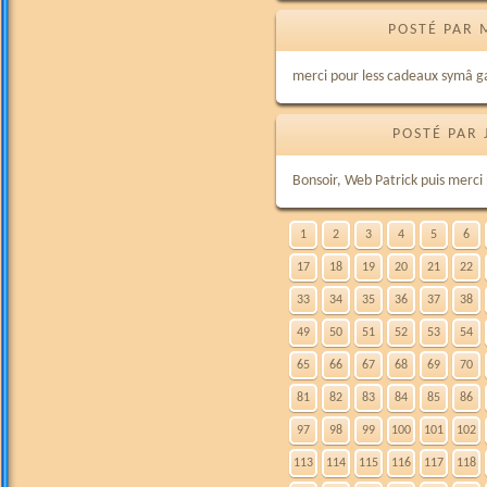
POSTÉ PAR 
merci pour less cadeaux symâ ga
POSTÉ PAR 
Bonsoir, Web Patrick puis merci 
1
2
3
4
5
6
17
18
19
20
21
22
33
34
35
36
37
38
49
50
51
52
53
54
65
66
67
68
69
70
81
82
83
84
85
86
97
98
99
100
101
102
113
114
115
116
117
118