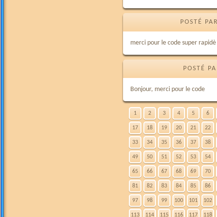
POSTÉ PA
merci pour le code super rapidè
POSTÉ PA
Bonjour, merci pour le code
1
2
3
4
5
6
17
18
19
20
21
22
33
34
35
36
37
38
49
50
51
52
53
54
65
66
67
68
69
70
81
82
83
84
85
86
97
98
99
100
101
102
113
114
115
116
117
118