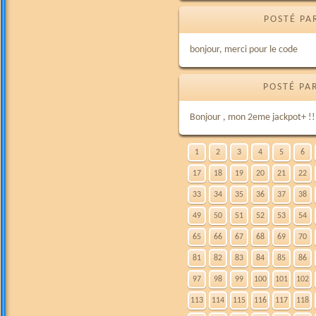
POSTÉ PA
bonjour, merci pour le code
POSTÉ PA
Bonjour , mon 2eme jackpot+ !
1
2
3
4
5
6
17
18
19
20
21
22
33
34
35
36
37
38
49
50
51
52
53
54
65
66
67
68
69
70
81
82
83
84
85
86
97
98
99
100
101
102
113
114
115
116
117
118