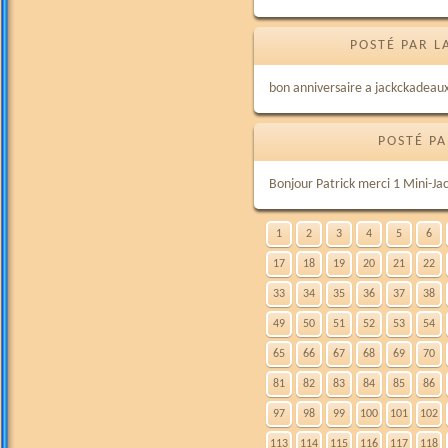
POSTÉ PAR L
bon anniversaire a jackckadeaux
POSTÉ PA
Bonjour Patrick merci 1 Mini-Ja
1
2
3
4
5
6
17
18
19
20
21
22
33
34
35
36
37
38
49
50
51
52
53
54
65
66
67
68
69
70
81
82
83
84
85
86
97
98
99
100
101
102
113
114
115
116
117
118