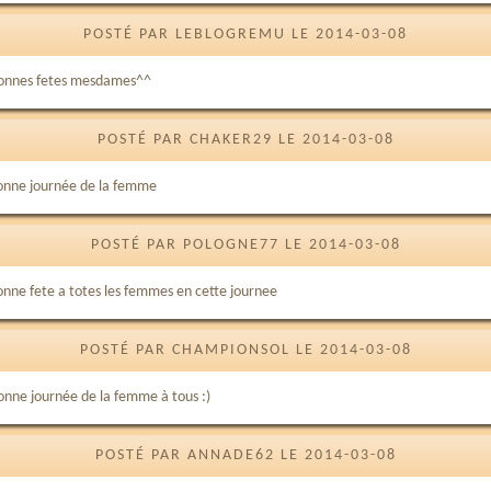
POSTÉ PAR LEBLOGREMU LE 2014-03-08
onnes fetes mesdames^^
POSTÉ PAR CHAKER29 LE 2014-03-08
onne journée de la femme
POSTÉ PAR POLOGNE77 LE 2014-03-08
onne fete a totes les femmes en cette journee
POSTÉ PAR CHAMPIONSOL LE 2014-03-08
onne journée de la femme à tous :)
POSTÉ PAR ANNADE62 LE 2014-03-08