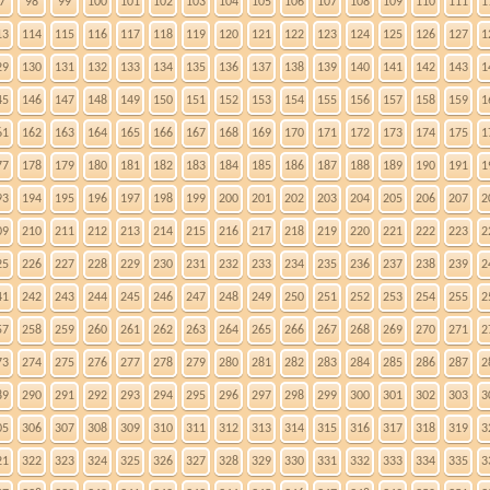
7
98
99
100
101
102
103
104
105
106
107
108
109
110
111
1
13
114
115
116
117
118
119
120
121
122
123
124
125
126
127
1
29
130
131
132
133
134
135
136
137
138
139
140
141
142
143
1
45
146
147
148
149
150
151
152
153
154
155
156
157
158
159
1
61
162
163
164
165
166
167
168
169
170
171
172
173
174
175
1
77
178
179
180
181
182
183
184
185
186
187
188
189
190
191
1
93
194
195
196
197
198
199
200
201
202
203
204
205
206
207
2
09
210
211
212
213
214
215
216
217
218
219
220
221
222
223
2
25
226
227
228
229
230
231
232
233
234
235
236
237
238
239
2
41
242
243
244
245
246
247
248
249
250
251
252
253
254
255
2
57
258
259
260
261
262
263
264
265
266
267
268
269
270
271
2
73
274
275
276
277
278
279
280
281
282
283
284
285
286
287
2
89
290
291
292
293
294
295
296
297
298
299
300
301
302
303
3
05
306
307
308
309
310
311
312
313
314
315
316
317
318
319
3
21
322
323
324
325
326
327
328
329
330
331
332
333
334
335
3