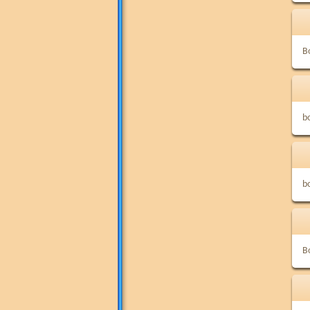
B
b
b
B