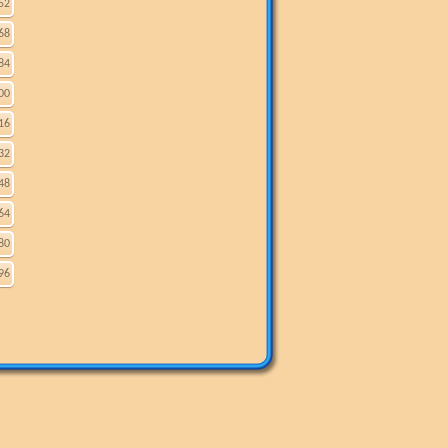
52
68
84
00
16
32
48
64
80
96