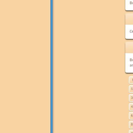
B
Ce
B
a
1
3
4
6
8